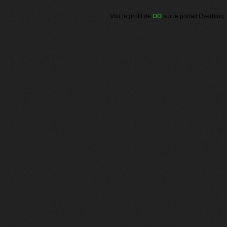
Voir le profil de
OO
sur le portail Overblog