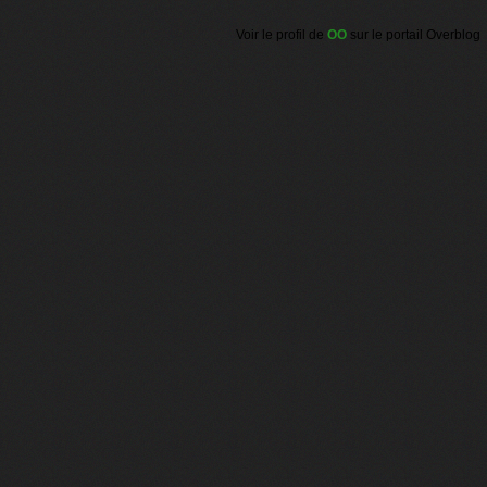
Voir le profil de
OO
sur le portail Overblog