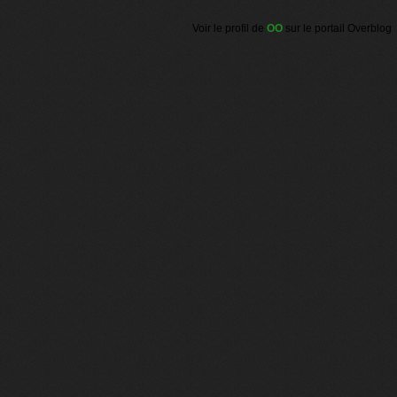
Voir le profil de
OO
sur le portail Overblog